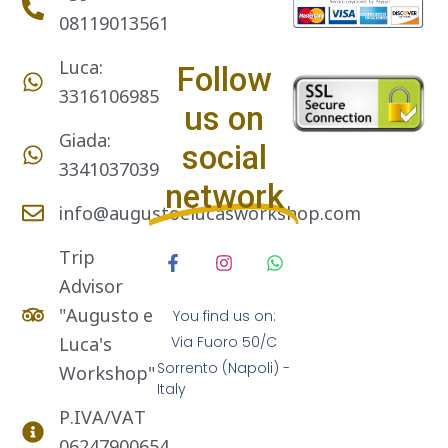
08119013561
Luca:
Follow
3316106985
us on
Giada:
social
3341037039
network
info@augustoelucasworkshop.com
Trip
Advisor
"Augusto e
You find us on:
Luca's
Via Fuoro 50/C
Sorrento (Napoli) -
Workshop"
Italy
P.IVA/VAT
06247900654