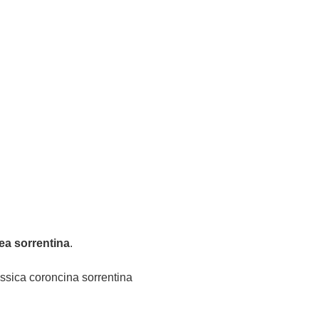
nea sorrentina
.
assica coroncina sorrentina