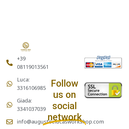
+39
08119013561
Luca:
Follow
3316106985
us on
Giada:
social
3341037039
network
info@augustoelucasworkshop.com