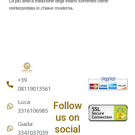
La più antica tradizione degli intarsi sorrentini viene
reinterpretata in chiave moderna.
+39
08119013561
Luca:
Follow
3316106985
us on
Giada:
social
3341037039