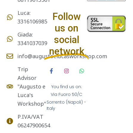
Luca:
Follow
3316106985
us on
Giada:
social
3341037039
network
info@augustoelucasworkshop.com
Trip
Advisor
"Augusto e
You find us on:
Luca's
Via Fuoro 50/C
Sorrento (Napoli) -
Workshop"
Italy
P.IVA/VAT
06247900654