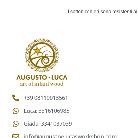
I sottobicchieri sono resistenti ai
+39 08119013561
Luca: 3316106985
Giada: 3341037039
info@augustoelucasworkshop.com